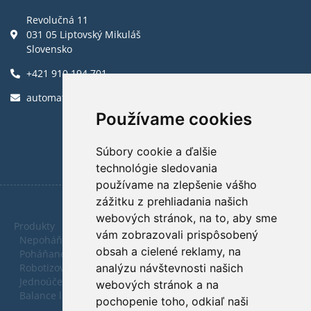
Revolučná 11
031 05 Liptovský Mikuláš
Slovensko
+421 910 194 701
automatica@automatica.sk
Používame cookies
Súbory cookie a ďalšie
technológie sledovania
používame na zlepšenie vášho
zážitku z prehliadania našich
webových stránok, na to, aby sme
Produkty
vám zobrazovali prispôsobený
Nepoháňané dopravníky
obsah a cielené reklamy, na
Poháňané dopravníky
analýzu návštevnosti našich
Robotizované pracoviská
Jednoúčelové zariadenia
webových stránok a na
Balance linky
pochopenie toho, odkiaľ naši