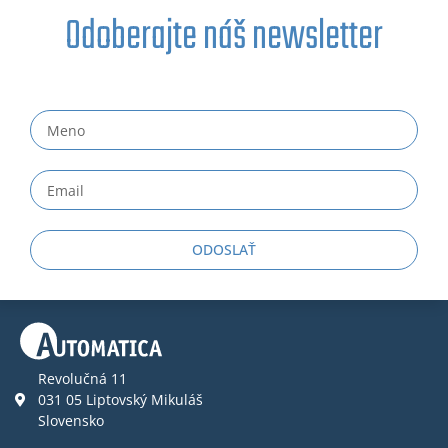
Odoberajte náš newsletter
ODOSLAŤ
Revolučná 11
031 05 Liptovský Mikuláš
Slovensko