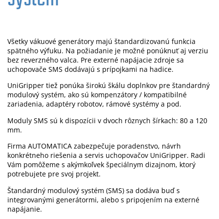
Všetky vákuové generátory majú štandardizovanú funkcia
spätného výfuku. Na požiadanie je možné ponúknuť aj verziu
bez reverzného valca. Pre externé napájacie zdroje sa
uchopovače SMS dodávajú s prípojkami na hadice.
UniGripper tiež ponúka širokú škálu doplnkov pre štandardný
modulový systém, ako sú kompenzátory / kompatibilné
zariadenia, adaptéry robotov, rámové systémy a pod.
Moduly SMS sú k dispozícii v dvoch rôznych šírkach: 80 a 120
mm.
Firma AUTOMATICA zabezpečuje poradenstvo, návrh
konkrétneho riešenia a servis uchopovačov UniGripper. Radi
Vám pomôžeme s akýmkoľvek špeciálnym dizajnom, ktorý
potrebujete pre svoj projekt.
Štandardný modulový systém (SMS) sa dodáva buď s
integrovanými generátormi, alebo s pripojením na externé
napájanie.