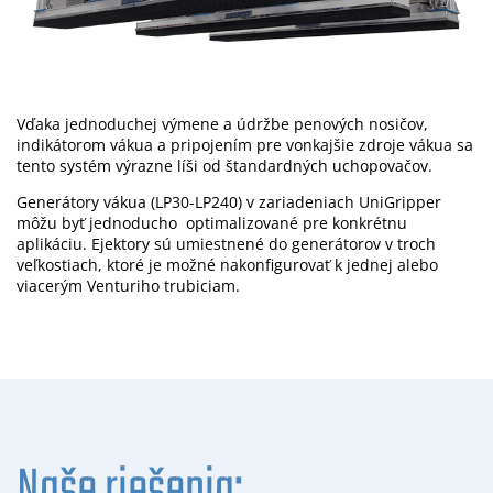
Vďaka jednoduchej výmene a údržbe penových nosičov,
indikátorom vákua a pripojením pre vonkajšie zdroje vákua sa
tento systém výrazne líši od štandardných uchopovačov.
Generátory vákua (LP30-LP240) v zariadeniach UniGripper
môžu byť jednoducho optimalizované pre konkrétnu
aplikáciu. Ejektory sú umiestnené do generátorov v troch
veľkostiach, ktoré je možné nakonfigurovať k jednej alebo
viacerým Venturiho trubiciam.
Naše riešenia: