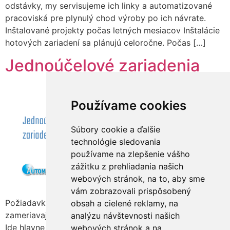
odstávky, my servisujeme ich linky a automatizované
pracoviská pre plynulý chod výroby po ich návrate.
Inštalované projekty počas letných mesiacov Inštalácie
hotových zariadení sa plánujú celoročne. Počas […]
Jednoúčelové zariadenia
Používame cookies
Súbory cookie a ďalšie
technológie sledovania
používame na zlepšenie vášho
zážitku z prehliadania našich
webových stránok, na to, aby sme
vám zobrazovali prispôsobený
Požiadavky našich zákazníkov sa v ostatnom čase
obsah a cielené reklamy, na
zameriavajú na automatizáciu medzičinností vo výrobe.
analýzu návštevnosti našich
Ide hlavne o manipuláciu s hotovými výrobkami,
webových stránok a na