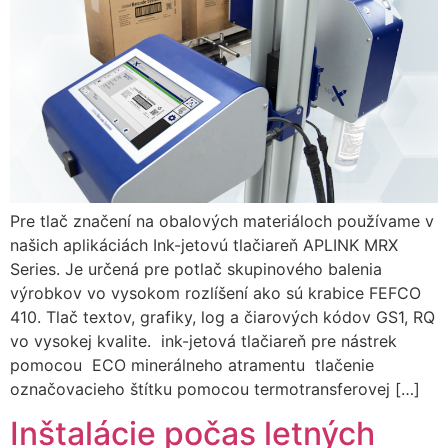
Pre tlač značení na obalových materiáloch používame v
našich aplikáciách Ink-jetovú tlačiareň APLINK MRX
Series. Je určená pre potlač skupinového balenia
výrobkov vo vysokom rozlíšení ako sú krabice FEFCO
410. Tlač textov, grafiky, log a čiarových kódov GS1, RQ
vo vysokej kvalite. ink-jetová tlačiareň pre nástrek
pomocou ECO minerálneho atramentu tlačenie
označovacieho štítku pomocou termotransferovej […]
Inštalácie počas letných