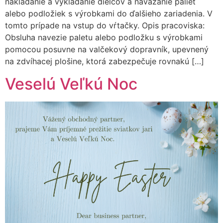
nakladanie a vykladanie dielcov a navážanie paliet
alebo podložiek s výrobkami do ďalšieho zariadenia. V
tomto prípade na vstup do vŕtačky. Opis pracoviska:
Obsluha navezie paletu alebo podložku s výrobkami
pomocou posuvne na valčekový dopravník, upevnený
na zdvíhacej plošine, ktorá zabezpečuje rovnakú […]
Veselú Veľkú Noc