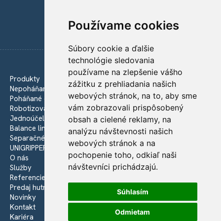
Používame cookies
Súbory cookie a ďalšie
technológie sledovania
používame na zlepšenie vášho
Produkty
zážitku z prehliadania našich
Nepoháňané dopravníky
webových stránok, na to, aby sme
Poháňané dopravníky
vám zobrazovali prispôsobený
Robotizované pracoviská
Jednoúčelové zariadenia
obsah a cielené reklamy, na
Balance linky
analýzu návštevnosti našich
Separačné linky
webových stránok a na
UNIGRIPPER - Vákuové uchopovače
pochopenie toho, odkiaľ naši
O nás
návštevníci prichádzajú.
Služby
Referencie
Predaj hutného materiálu
Súhlasím
Novinky
Kontakt
Odmietam
Kariéra