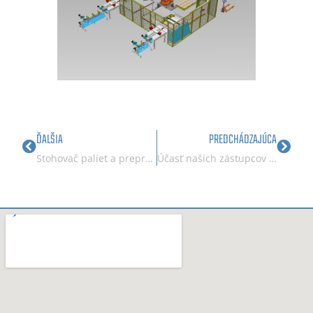
ĎALŠIA
PREDCHÁDZAJÚCA
Stohovač paliet a prepraviek
Účasť našich zástupcov na veľtrhu Drema v Poľskej Poznańi