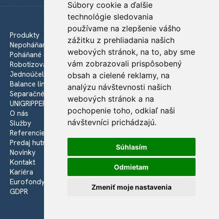
Súbory cookie a ďalšie
technológie sledovania
používame na zlepšenie vášho
Produkty
zážitku z prehliadania našich
Nepoháňané dopravníky
webových stránok, na to, aby sme
Poháňané dopravníky
vám zobrazovali prispôsobený
Robotizované pracoviská
Jednoúčelové zariadenia
obsah a cielené reklamy, na
Balance linky
analýzu návštevnosti našich
Separačné linky
webových stránok a na
UNIGRIPPER - Vákuové uchopovače
pochopenie toho, odkiaľ naši
O nás
návštevníci prichádzajú.
Služby
Referencie
Predaj hutného materiálu
Súhlasím
Novinky
Kontakt
Odmietam
Kariéra
Eurofondy
Zmeniť moje nastavenia
GDPR
Automatica © 2026