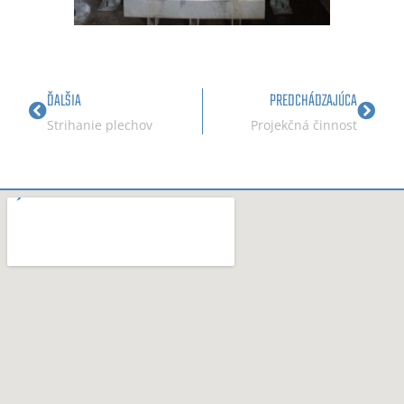
ĎALŠIA
PREDCHÁDZAJÚCA
Strihanie plechov
Projekčná činnosť