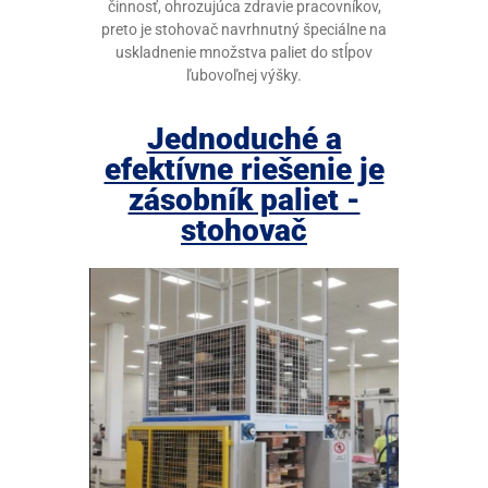
činnosť, ohrozujúca zdravie pracovníkov,
preto je
stohovač navrhnutný špeciálne na
uskladnenie množstva paliet do stĺpov
ľubovoľnej výšky.
Jednoduché a
efektívne riešenie je
zásobník paliet -
stohovač